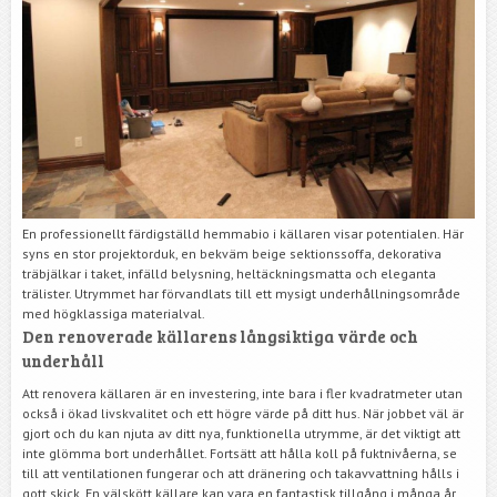
En professionellt färdigställd hemmabio i källaren visar potentialen. Här
syns en stor projektorduk, en bekväm beige sektionssoffa, dekorativa
träbjälkar i taket, infälld belysning, heltäckningsmatta och eleganta
trälister. Utrymmet har förvandlats till ett mysigt underhållningsområde
med högklassiga materialval.
Den renoverade källarens långsiktiga värde och
underhåll
Att renovera källaren är en investering, inte bara i fler kvadratmeter utan
också i ökad livskvalitet och ett högre värde på ditt hus. När jobbet väl är
gjort och du kan njuta av ditt nya, funktionella utrymme, är det viktigt att
inte glömma bort underhållet. Fortsätt att hålla koll på fuktnivåerna, se
till att ventilationen fungerar och att dränering och takavvattning hålls i
gott skick. En välskött källare kan vara en fantastisk tillgång i många år