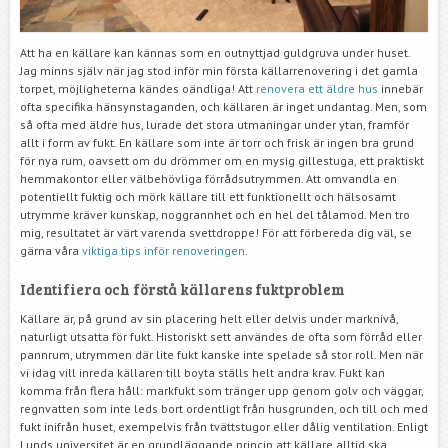
Att ha en källare kan kännas som en outnyttjad guldgruva under huset.
Jag minns själv när jag stod inför min första källarrenovering i det gamla
torpet, möjligheterna kändes oändliga! Att
renovera ett äldre hus
innebär
ofta specifika hänsynstaganden, och källaren är inget undantag. Men, som
så ofta med äldre hus, lurade det stora utmaningar under ytan, framför
allt i form av fukt. En källare som inte är torr och frisk är ingen bra grund
för nya rum, oavsett om du drömmer om en mysig gillestuga, ett praktiskt
hemmakontor eller välbehövliga förrådsutrymmen. Att omvandla en
potentiellt fuktig och mörk källare till ett funktionellt och hälsosamt
utrymme kräver kunskap, noggrannhet och en hel del tålamod. Men tro
mig, resultatet är värt varenda svettdroppe! För att förbereda dig väl, se
gärna våra
viktiga tips inför renoveringen
.
Identifiera och förstå källarens fuktproblem
Källare är, på grund av sin placering helt eller delvis under marknivå,
naturligt utsatta för fukt. Historiskt sett användes de ofta som förråd eller
pannrum, utrymmen där lite fukt kanske inte spelade så stor roll. Men när
vi idag vill inreda källaren till boyta ställs helt andra krav. Fukt kan
komma från flera håll: markfukt som tränger upp genom golv och väggar,
regnvatten som inte leds bort ordentligt från husgrunden, och till och med
fukt inifrån huset, exempelvis från tvättstugor eller dålig ventilation. Enligt
Lunds universitet är en grundläggande princip att källare alltid ska