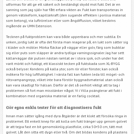
utformas för att ge ett säkert och beständigt skydd mot fukt. Det är en
sanning som jag själv har fått erfara vikten av. Fukt kan transporteras in
genom vätskeform, kapillärkraft (den sugande effekten i porösa material
som betong), via luftrörelser eller som ångdiffusion, vilket beskrivs
ingående av UMN Extension.
Tecknen på fuktproblem kan vara både uppenbara och mer subtila. En
unken, jordig lukt är ofta det första man reagerar på, en lukt som sätter sig
i kläder och möbler. Mörka fläckar på väggar eller golv, färg som bubblar
sig eller puts som släpper är andra tydliga varningssignaler. Jag har sett
källarväggar där putsen nästan ramlat av i stora sjok, och under har det
varit mörkt och fuktigt, ett klassiskt tecken på fuktskada som XL-BYGG
också belyser. Kondens på kalla ytor, som rör eller fönster, kan också
indikera för hög luftfuktighet. I värsta fall kan fukten leda till mögel- och
rötsvampangrepp, vilket inte bara förstör byggnadsmaterial utan också
kan vara skadligt för hälsan. Därför är det så oerhört viktigt att ta tag i
problemen så fort man misstänker något. Vi i Villa poängterar att fukt i
kombination med organiska material är en farlig cocktail.
Gör egna enkla tester för att diagnostisera fukt
Innan man sätter igång med dyra åtgärder är det klokt att försöka ringa in
problemet. Ett enkelt knep för att kolla om fukt tränger upp genom golvet
är att tejpa fast en bit genomskinlig plastfolie, cirka 50×50 cm, tätt mot
golvet. Låt den sitta ett dygn eller två. Om det bildas kondens på plastens