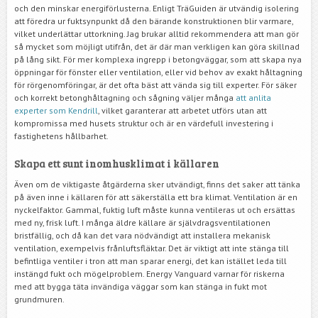
och den minskar energiförlusterna. Enligt TräGuiden är utvändig isolering
att föredra ur fuktsynpunkt då den bärande konstruktionen blir varmare,
vilket underlättar uttorkning. Jag brukar alltid rekommendera att man gör
så mycket som möjligt utifrån, det är där man verkligen kan göra skillnad
på lång sikt. För mer komplexa ingrepp i betongväggar, som att skapa nya
öppningar för fönster eller ventilation, eller vid behov av exakt håltagning
för rörgenomföringar, är det ofta bäst att vända sig till experter. För säker
och korrekt betonghåltagning och sågning väljer många
att anlita
experter som Kendrill
, vilket garanterar att arbetet utförs utan att
kompromissa med husets struktur och är en värdefull investering i
fastighetens hållbarhet.
Skapa ett sunt inomhusklimat i källaren
Även om de viktigaste åtgärderna sker utvändigt, finns det saker att tänka
på även inne i källaren för att säkerställa ett bra klimat. Ventilation är en
nyckelfaktor. Gammal, fuktig luft måste kunna ventileras ut och ersättas
med ny, frisk luft. I många äldre källare är självdragsventilationen
bristfällig, och då kan det vara nödvändigt att installera mekanisk
ventilation, exempelvis frånluftsfläktar. Det är viktigt att inte stänga till
befintliga ventiler i tron att man sparar energi, det kan istället leda till
instängd fukt och mögelproblem. Energy Vanguard varnar för riskerna
med att bygga täta invändiga väggar som kan stänga in fukt mot
grundmuren.