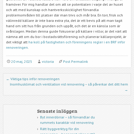
framöver. För mig handlar det om att se potentialen i varje del av huset
och att med kunskap och hantverksskicklighet förvandla
problemområden till platser där man trivs och mår bra. En torr, frisk och
välinredd källare är inte bara extra yta, det är ett bevis på att man tagit
hand om sitt hus från grunden och uppåt, och det är en känsla som är
svårslagen. Medan denna guide fokuserar på källare i villor, är det värt att
nämna att om du bor i bostadsrättsförening och planerar källarprojekt, är
det viktigt att
ha koll på fastigheten och föreningens regler i en BRF inför
renoveringen
.
20 maj, 2025
victoria
Post Permalink
Post navigation
←
Viktiga tips inför renoveringen
Inomhusklimat och ventilation vid renovering – så påverkar det ditt hem
→
Senaste inläggen
Byt innerdörrar – så förvandlar du
rummets karaktär vid renovering
Rätt byggverktyg för din