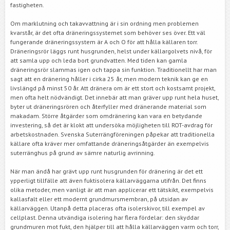
fastigheten.
Om marklutning och takavvattning är i sin ordning men problemen
kvarstår, är det ofta dräneringssystemet som behöver ses över. Ett väl
fungerande dräneringssystem är A och O för att hålla källaren torr.
Dräneringsrör läggs runt husgrunden, helst under källargolvets nivå, för
att samla upp och leda bort grundvatten. Med tiden kan gamla
dräneringsrör slammas igen och tappa sin funktion. Traditionellt har man
sagt att en dränering håller i cirka 25 år, men modern teknik kan ge en
livslängd på minst 50 år. Att dränera om är ett stort och kostsamt projekt,
men ofta helt nödvändigt. Det innebär att man gräver upp runt hela huset,
byter ut dräneringsrören och återfyller med dränerande material som
makadam. Större åtgärder som omdränering kan vara en betydande
investering, så det är klokt att undersöka möjligheten till ROT-avdrag för
arbetskostnaden. Svenska Suterrängföreningen påpekar att traditionella
källare ofta kräver mer omfattande dräneringsåtgärder än exempelvis
suterränghus på grund av sämre naturlig avrinning.
När man ändå har grävt upp runt husgrunden för dränering är det ett
ypperligt tillfälle att även fuktisolera källarväggarna utifrån. Det finns
olika metoder, men vanligt är att man applicerar ett tätskikt, exempelvis
kallasfalt eller ett modernt grundmursmembran, på utsidan av
källarväggen. Utanpå detta placeras ofta isolerskivor, till exempel av
cellplast. Denna utvändiga isolering har flera fördelar: den skyddar
grundmuren mot fukt, den hjälper till att hålla källarväggen varm och torr,