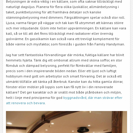
Belysningen är extra viktig i en källare, som ofta saknar tillräckligt med
naturligt dagsljus. Planera för flera olika ljuskällor, allmänbelysning i
taket, punktbelysning för att framhäva detaljer och kanske
stämningsbelysning med dimmers. Färgsättningen spelar också stor roll.
Ljusa, varma färger på väggar och tak kan få utrymmet att kännas större
och mer inbjudande. Glöm inte heller uppvärmningen. En källare kan vara
kall, så se till att det finns tillräckligt med radiatorer eller överväg
golvvärme. En gasolkamin kan också vara ett trevligt komplement för
både värme och mysfaktor, som föreslås i guiden från Family Handyman.
Jag har sett fantastiska förvandlingar där mörka, fuktiga källare har blivit
hemmets hjärta. Tänk dig ett ombonat allrum med sköna soffor, en stor
filmduk och dämpad belysning, perfekt för filmkvällar med familjen,
precis som i den inspirerande bilden nedan. Eller ett ljust och luftigt
hobbyrum med gott om arbetsytor och smart förvaring. Det är också ett
utmärkt tillfälle att tänka på återbruk. Kanske kan du hitta gamla dörrar,
fönster eller möbler på loppis som kan få nytt liv i din renoverade
källare? Det ger karaktär och är snällt mot både plånboken och miljön,
helt i linje med principerna för god
byggnadsvård, där man strävar efter
att renovera och bevara
.