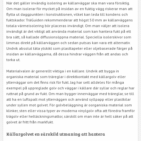
När det gäller invändig isolering av källarväggar ska man vara försiktig.
Om man isolerar för mycket på insidan av en fuktig vägg riskerar man att
flytta ut daggpunkten i konstruktionen, vilket kan leda till kondens och
fuktskador. TräGuiden rekommenderar att högst 50 mm av källarväggens
totala värmeisolering bör placeras invändigt. Om man väljer att isolera
invändigt är det viktigt att använda material som kan hantera fukt på ett
bra sätt, så kallade diffusionsöppna material. Speciella isolerskivor som
limmas direkt på källarväggen och sedan putsas kan vara ett alternativ.
Undvik absolut täta ytskikt som plasttapeter eller oljebaserade färger på
insidan av källarväggarna, då dessa hindrar väggen från att andas och
torka ut.
Materialvalen är generellt viktiga i en källare. Undvik att bygga in
organiska material som träreglar i direktkontakt med källargolv eller
ytterväggar om det finns risk för fukt. Jag har sett alldeles för många
exempel på uppreglade golv och väggar i källare där syllar och reglar har
ruttnat på grund av fukt. Om man bygger innerväggar med träreglar, se till
att ha en luftspalt mot ytterväggen och använd syllpapp eller plastkilar
under syllen mot golvet. För golvbeläggning är oorganiska material som
klinker, sten eller vissa typer av moderna vinylgolv ofta att föredra framför
trägolv eller heltäckningsmattor, särskilt om man inte är helt säker på att
golvet är fritt från markfukt.
Källargolvet en särskild utmaning att hantera