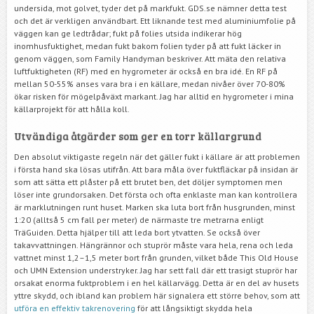
undersida, mot golvet, tyder det på markfukt. GDS.se nämner detta test
och det är verkligen användbart. Ett liknande test med aluminiumfolie på
väggen kan ge ledtrådar; fukt på folies utsida indikerar hög
inomhusfuktighet, medan fukt bakom folien tyder på att fukt läcker in
genom väggen, som Family Handyman beskriver. Att mäta den relativa
luftfuktigheten (RF) med en hygrometer är också en bra idé. En RF på
mellan 50-55% anses vara bra i en källare, medan nivåer över 70-80%
ökar risken för mögelpåväxt markant. Jag har alltid en hygrometer i mina
källarprojekt för att hålla koll.
Utvändiga åtgärder som ger en torr källargrund
Den absolut viktigaste regeln när det gäller fukt i källare är att problemen
i första hand ska lösas utifrån. Att bara måla över fuktfläckar på insidan är
som att sätta ett plåster på ett brutet ben, det döljer symptomen men
löser inte grundorsaken. Det första och ofta enklaste man kan kontrollera
är marklutningen runt huset. Marken ska luta bort från husgrunden, minst
1:20 (alltså 5 cm fall per meter) de närmaste tre metrarna enligt
TräGuiden. Detta hjälper till att leda bort ytvatten. Se också över
takavvattningen. Hängrännor och stuprör måste vara hela, rena och leda
vattnet minst 1,2–1,5 meter bort från grunden, vilket både This Old House
och UMN Extension understryker. Jag har sett fall där ett trasigt stuprör har
orsakat enorma fuktproblem i en hel källarvägg. Detta är en del av husets
yttre skydd, och ibland kan problem här signalera ett större behov, som att
utföra en effektiv takrenovering
för att långsiktigt skydda hela