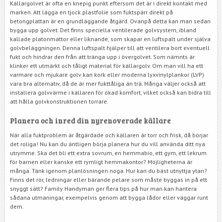
Källargolvet är ofta en knepig punkt eftersom det är i direkt kontakt med
marken. Att lägga en tjock plastfolie som fuktspärr direkt på
betongplattan är en grundläggande åtgärd. Ovanpå detta kan man sedan
bygga upp golvet. Det finns speciella ventilerade golvsystem, ibland
kallade platonmattor eller liknande, som skapar en luftspalt under själva
golvbeläggningen. Denna luftspalt hjälper till att ventilera bort eventuell
fukt och hindrar den från att tränga upp i övergolvet. Som nämnts är
klinker ett utmärkt och tåligt material för källargolv. Om man vill ha ett
varmare och mjukare golv kan kork eller moderna lyxvinylplankor (LVP)
vara bra alternativ, då de är mer fukttåliga än trä. Många väljer också att
installera golvvärme i källaren för ökad komfort, vilket också kan bidra till
att hålla golvkonstruktionen torrare.
Planera och inred din nyrenoverade källare
När alla fuktproblem är åtgärdade och källaren är torr och frisk, då börjar
det roliga! Nu kan du äntligen börja planera hur du vill använda ditt nya
utrymme. Ska det bli ett extra sovrum, en hemmabio, ett gym, ett lekrum
för barnen eller kanske ett rymligt hemmakontor? Möjligheterna är
många. Tänk igenom planlösningen noga. Hur kan du bäst utnyttja ytan?
Finns det rör, ledningar eller bärande pelare som måste byggas in på ett
snyggt sätt? Family Handyman ger flera tips på hur man kan hantera
sådana utmaningar, exempelvis genom att bygga lådor eller väggar runt
dem.