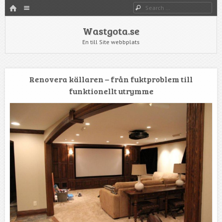
HOME
Menu
Search
SKIP TO CONTENT
Wastgota.se
En till Site webbplats
Renovera källaren – från fuktproblem till
funktionellt utrymme